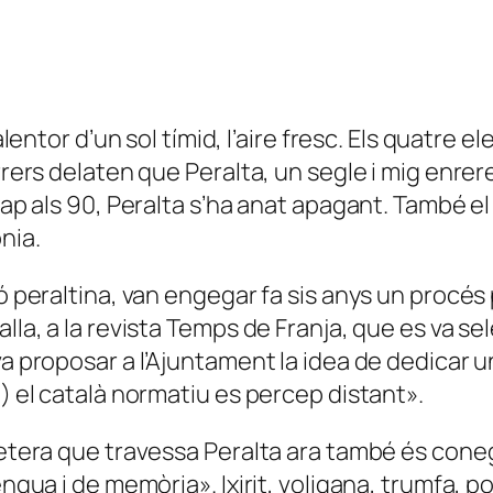
alentor d’un sol tímid, l’aire fresc. Els quatre 
arrers delaten que Peralta, un segle i mig enr
 cap als 90, Peralta s’ha anat apagant. També 
nia.
ió peraltina, van engegar fa sis anys un procés
alla, a la revista Temps de Franja, que es va s
 proposar a l’Ajuntament la idea de dedicar un c
…) el català normatiu es percep distant».
rretera que travessa Peralta ara també és cone
engua i de memòria». Ixirit, voligana, trumfa, 