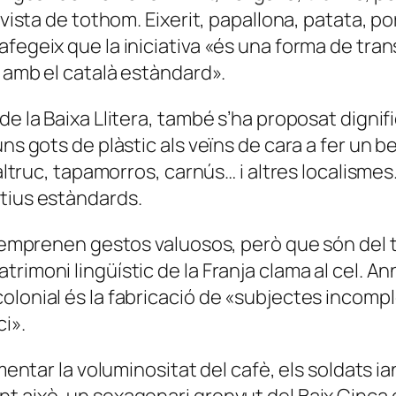
 vista de tothom. Eixerit, papallona, patata, po
afegeix que la iniciativa «és una forma de tra
ó amb el català estàndard».
e la Baixa Llitera, també s’ha proposat dignific
ns gots de plàstic als veïns de cara a fer un be
paltruc, tapamorros, carnús… i altres localismes
ctius estàndards.
ó emprenen gestos valuosos, però que són del t
rimoni lingüístic de la Franja clama al cel. A
colonial és la fabricació de «subjectes incom
ci».
mentar la voluminositat del cafè, els soldats ian
 això, un sexagenari grenyut del Baix Cinca e