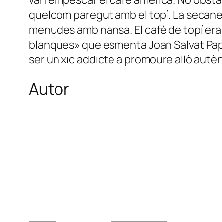
quelcom paregut amb el topí. La secanella
menudes amb nansa. El cafè de topí era s
blanques» que esmenta Joan Salvat Papa
ser un xic addicte a promoure allò autènt
Autor