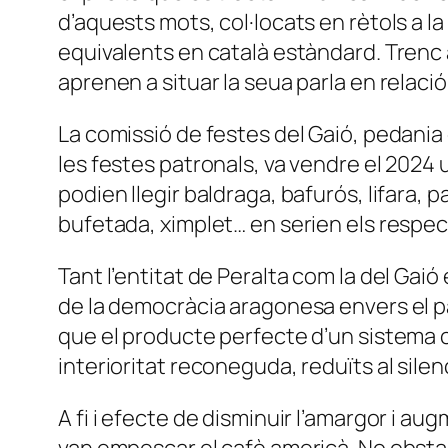
d’aquests mots, col·locats en rètols a la
equivalents en català estàndard. Trenc 
aprenen a situar la seua parla en relaci
La comissió de festes del Gaió, pedania d
les festes patronals, va vendre el 2024 u
podien llegir baldraga, bafurós, lifara, 
bufetada, ximplet… en serien els respe
Tant l’entitat de Peralta com la del Gai
de la democràcia aragonesa envers el pat
que el producte perfecte d’un sistema 
interioritat reconeguda, reduïts al silen
A fi i efecte de disminuir l’amargor i aug
van empescar el cafè americà. No obstant