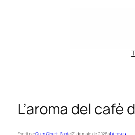
Vés
al
contingut
T
L’aroma del cafè d
Escrit per
Quim Gibert i Font
el
21 de maig de 2026
a
L’Altaveu