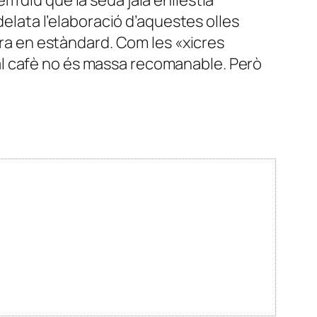
delata l’elaboració d’aquestes olles
cra en estàndard. Com les «xicres
al cafè no és massa recomanable. Però