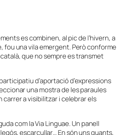
elements es combinen, al pic de l’hivern, a
ere, fou una vila emergent. Però conforme
el català, que no sempre es transmet
 participatiu d’aportació d’expressions
eleccionar una mostra de les paraules
arrer a visibilitzar i celebrar els
guda com la Via Linguae. Un panell
polegós, escarcullar… En són uns quants,