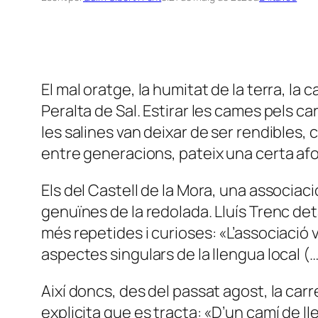
El mal oratge, la humitat de la terra, la c
Peralta de Sal. Estirar les cames pels c
les salines van deixar de ser rendibles,
entre generacions, pateix una certa afo
Els del Castell de la Mora, una associac
genuïnes de la redolada. Lluís Trenc det
més repetides i curioses: «L’associació va
aspectes singulars de la llengua local (
Així doncs, des del passat agost, la ca
explicita que es tracta: «D’un camí de ll