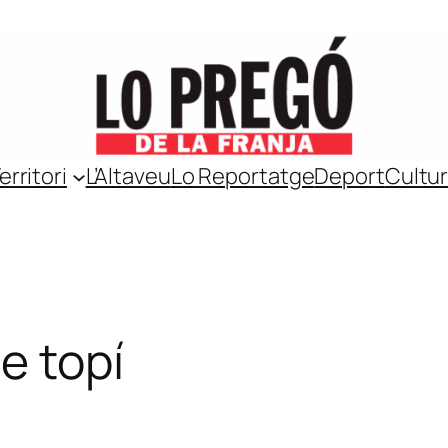
erritori
L’Altaveu
Lo Reportatge
Deport
Cultu
e topí