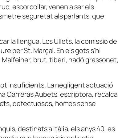
ruc, escorcollar, venen a ser els
nsmetre seguretat als parlants, que
ar la llengua. Los Ullets, la comissió de
ure per St. Marçal. En els gots s’hi
. Malfeiner, brut, tiberi, nadó grassonet,
ot insuficients. La negligent actuació
nna Carreras Aubets, escriptora, recalca
plets, defectuosos, homes sense
quis, destinats a Itàlia, els anys 40, es
m diu que la seua jaia enllestia