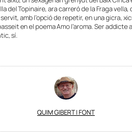
 del Topinaire, ara carreró de la Fraga vella, 
ervit, amb l’opció de repetir, en una gicra, xi
sseit en el poema Amo l’aroma. Ser addicte 
ic, sí.
QUIM GIBERT I FONT