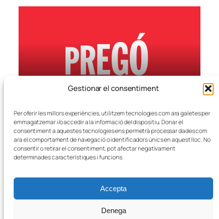
Gestionar el consentiment
La llibertat i l’elegància
Per oferir les millors experiències, utilitzem tecnologies com ara galetes per
emmagatzemar i/o accedir a la informació del dispositiu. Donar el
consentiment a aquestes tecnologies ens permetrà processar dades com
ara el comportament de navegació o identificadors únics en aquest lloc. No
consentir o retirar el consentiment, pot afectar negativament
determinades característiques i funcions.
© Lo Pregó de la Franja
2026
Accepta
X
Facebook
Correu electrònic
Denega