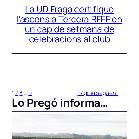
La UD Fraga certifique
l’ascens a Tercera RFEF en
un cap de setmana de
celebracions al club
1
2
3
…
9
Pàgina següent
→
Lo Pregó informa…