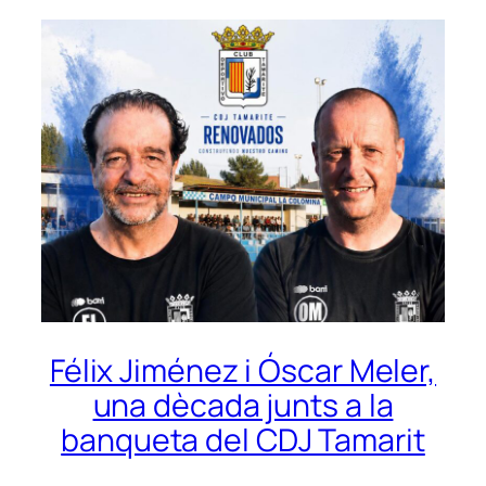
Félix Jiménez i Óscar Meler,
una dècada junts a la
banqueta del CDJ Tamarit