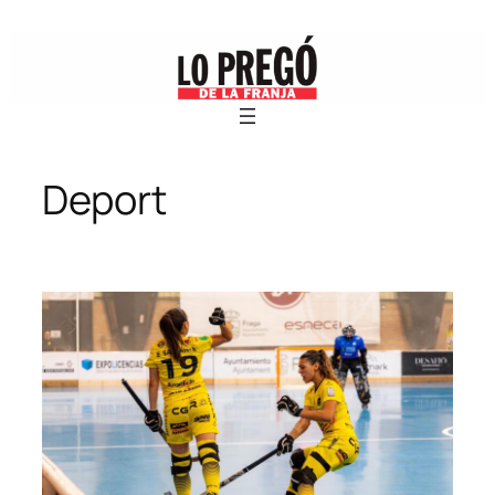
Vés
al
contingut
Deport