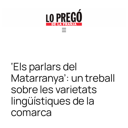
Vés
al
contingut
‘Els parlars del
Matarranya’: un treball
sobre les varietats
lingüístiques de la
comarca