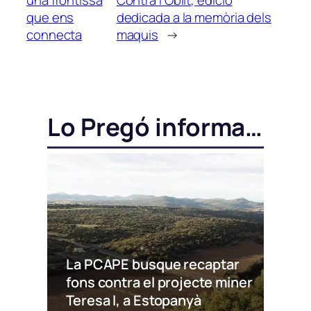
que ens
dedicada a la memòria dels
connecta
maquis
→
Lo Pregó informa…
La PCAPE busque recaptar
fons contra el projecte miner
Teresa I, a Estopanyà