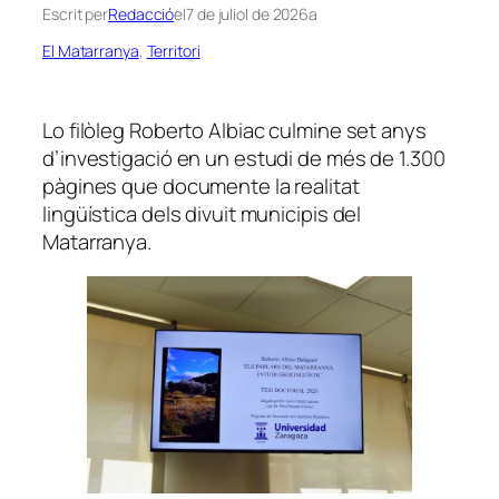
Escrit per
Redacció
el
7 de juliol de 2026
a
El Matarranya
, 
Territori
Lo filòleg Roberto Albiac culmine set anys
d’investigació en un estudi de més de 1.300
pàgines que documente la realitat
lingüística dels divuit municipis del
Matarranya.