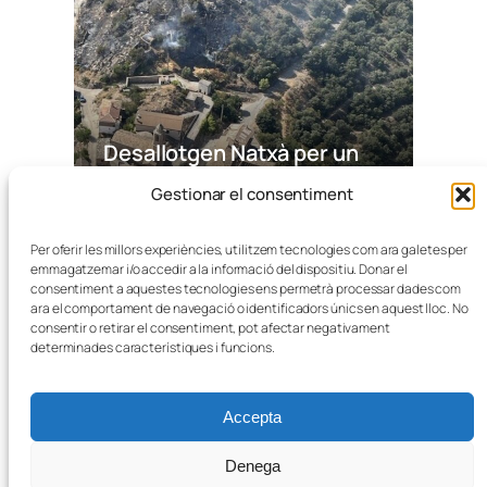
Desallotgen Natxà per un
incendi a tocar del nucli urbà,
Gestionar el consentiment
ja estabilitzat
Per oferir les millors experiències, utilitzem tecnologies com ara galetes per
emmagatzemar i/o accedir a la informació del dispositiu. Donar el
consentiment a aquestes tecnologies ens permetrà processar dades com
ara el comportament de navegació o identificadors únics en aquest lloc. No
consentir o retirar el consentiment, pot afectar negativament
determinades característiques i funcions.
© Lo Pregó de la Franja
2026
Accepta
X
Facebook
Correu electrònic
Denega