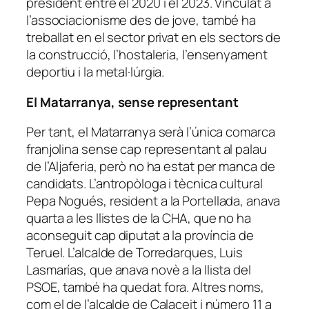
president entre el 2020 i el 2023. Vinculat a
l’associacionisme des de jove, també ha
treballat en el sector privat en els sectors de
la construcció, l’hostaleria, l’ensenyament
deportiu i la metal·lúrgia.
El Matarranya, sense representant
Per tant, el Matarranya serà l’única comarca
franjolina sense cap representant al palau
de l’Aljaferia, però no ha estat per manca de
candidats. L’antropòloga i tècnica cultural
Pepa Nogués, resident a la Portellada, anava
quarta a les llistes de la CHA, que no ha
aconseguit cap diputat a la província de
Teruel. L’alcalde de Torredarques, Luis
Lasmarías, que anava novè a la llista del
PSOE, també ha quedat fora. Altres noms,
com el de l’alcalde de Calaceit i número 11 a