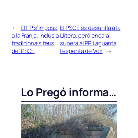
←
El PP s’imposa
El PSOE es desunfla a la
a la Franja, inclús a
Llitera, però encara
tradicionals feus
supera al PP i aguanta
del PSOE
l’espenta de Vox
→
Lo Pregó informa…