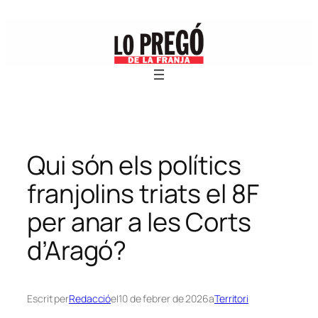
Vés
al
contingut
Qui són els polítics
franjolins triats el 8F
per anar a les Corts
d’Aragó?
Escrit per
Redacció
el
10 de febrer de 2026
a
Territori