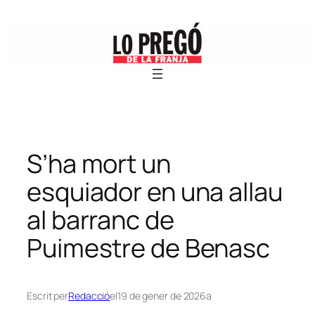
Vés
al
contingut
S’ha mort un
esquiador en una allau
al barranc de
Puimestre de Benasc
Escrit per
Redacció
el
19 de gener de 2026
a