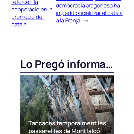
reforcen la
democràcia aragonesa ha
cooperació en la
impedit oficialitzar el català
promoció del
a la Franja
→
català
Lo Pregó informa…
Tancades temporalment les
passarel·les de Montfalcó