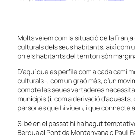
Molts veiem com la situació de la Franja
culturals dels seus habitants, així com
on els habitants del territori són margin
D’aquí que es perfile com a cada camí m
culturals–, com un graó més, d’un movim
compte les seues vertaderes necessitats
municipis (i, com a derivació d’aquests,
persones que hi viuen, i que connecte a
Si bé en el passat hi ha hagut temptati
Bergua al Pont de Montanyana o Pauli Fa