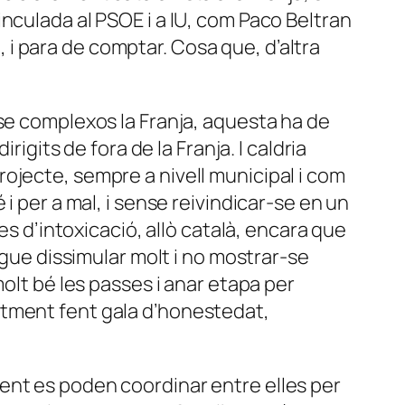
nculada al PSOE i a IU, com Paco Beltran
i para de comptar. Cosa que, d’altra
nse complexos la Franja, aquesta ha de
igits de fora de la Franja. I caldria
ojecte, sempre a nivell municipal i com
i per a mal, i sense reivindicar-se en un
d’intoxicació, allò català, encara que
lgue dissimular molt i no mostrar-se
olt bé les passes i anar etapa per
ntment fent gala d’honestedat,
ent es poden coordinar entre elles per