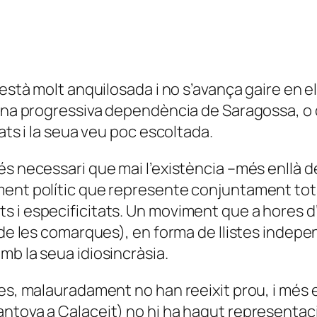
 està molt anquilosada i no s’avança gaire en e
 una progressiva dependència de Saragossa, o 
ats i la seua veu poc escoltada.
és necessari que mai l’existència –més enllà d
ent polític que represente conjuntament tots 
 i especificitats. Un moviment que a hores d’a
 de les comarques), en forma de llistes indepen
mb la seua idiosincràsia.
ves, malauradament no han reeixit prou, i més 
ntova a Calaceit) no hi ha hagut representació