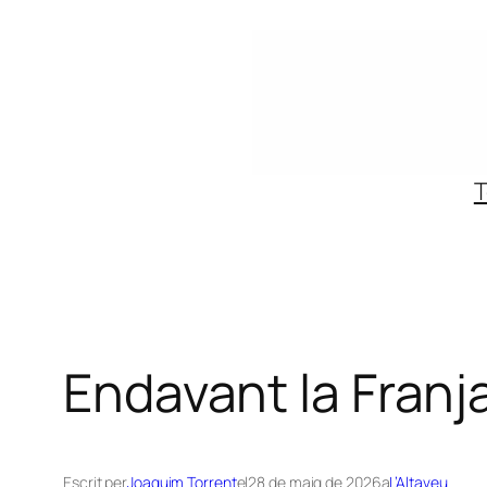
Vés
al
contingut
T
Endavant la Franj
Escrit per
Joaquim Torrent
el
28 de maig de 2026
a
L’Altaveu