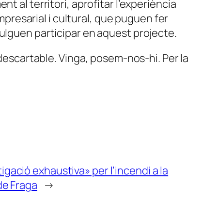
t al territori, aprofitar l’experiència
resarial i cultural, que puguen fer
vulguen participar en aquest projecte.
 descartable. Vinga, posem-nos-hi. Per la
ació exhaustiva» per l’incendi a la
de Fraga
→