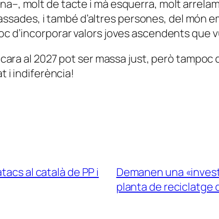
a–, molt de tacte i mà esquerra, molt arrelamen
ades, i també d’altres persones, del món emp
poc d’incorporar valors joves ascendents que 
de cara al 2027 pot ser massa just, però tampoc
t i indiferència!
tacs al català de PP i
Demanen una «investig
planta de reciclatge 