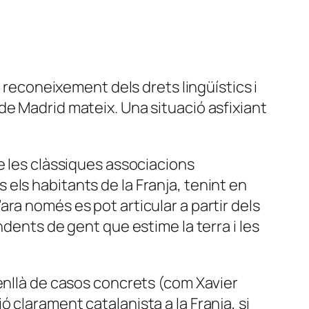
l reconeixement dels drets lingüístics i
de Madrid mateix. Una situació asfixiant
e les clàssiques associacions
els habitants de la Franja, tenint en
ra només es pot articular a partir dels
dents de gent que estime la terra i les
enllà de casos concrets (com Xavier
 clarament catalanista a la Franja, si