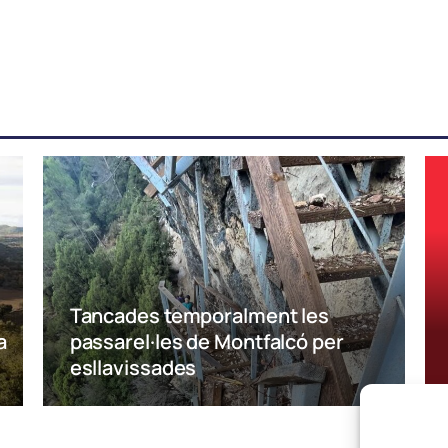
Tancades temporalment les
a
passarel·les de Montfalcó per
esllavissades