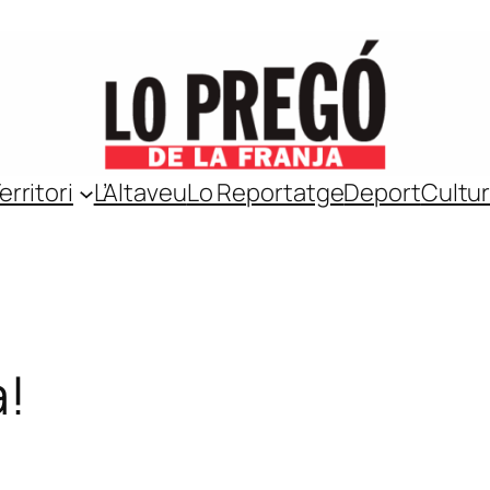
erritori
L’Altaveu
Lo Reportatge
Deport
Cultu
a!