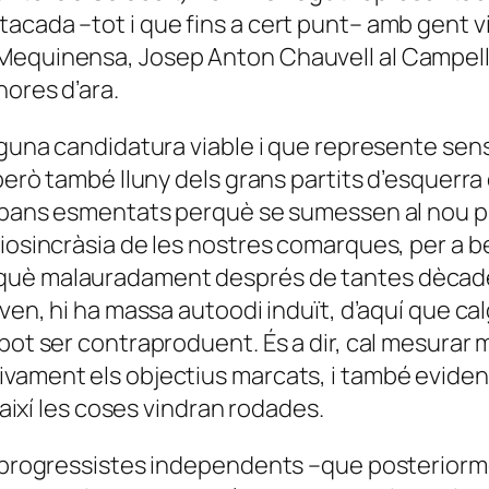
acada –tot i que fins a cert punt– amb gent vi
Mequinensa, Josep Anton Chauvell al Campell, 
hores d’ara.
alguna candidatura viable i que represente se
erò també lluny dels grans partits d’esquerra dir
 abans esmentats perquè se sumessen al nou pr
iosincràsia de les nostres comarques, per a bé 
uè malauradament després de tantes dècades 
 ven, hi ha massa autoodi induït, d’aquí que ca
pot ser contraproduent. És a dir, cal mesurar m
ivament els objectius marcats, i també evide
 així les coses vindran rodades.
ls progressistes independents –que posteriorm