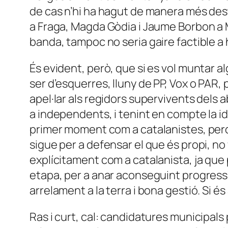
de cas n’hi ha hagut de manera més dest
a Fraga, Magda Gòdia i Jaume Borbon a 
banda, tampoc no seria gaire factible a 
És evident, però, que si es vol muntar 
ser d’esquerres, lluny de PP, Vox o PAR, p
apel·lar als regidors supervivents dels
a independents, i tenint en compte la id
primer moment com a catalanistes, perq
sigue per a defensar el que és propi, no
explícitament com a catalanista, ja que 
etapa, per a anar aconseguint progress
arrelament a la terra i bona gestió. Si és
Ras i curt, cal: candidatures municipa